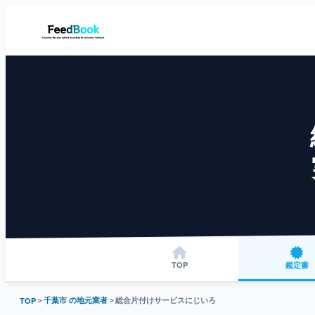
TOP
鑑定書
＞
千葉市 の地元業者
＞
総合片付けサービスにじいろ
TOP