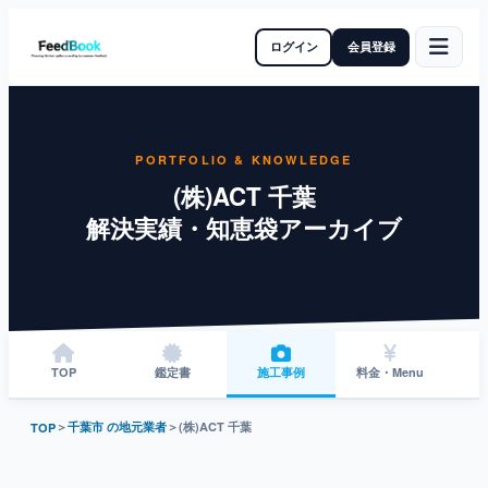
ログイン
会員登録
PORTFOLIO & KNOWLEDGE
(株)ACT 千葉
解決実績・知恵袋アーカイブ
TOP
鑑定書
施工事例
料金・Menu
＞
千葉市 の地元業者
＞
(株)ACT 千葉
TOP