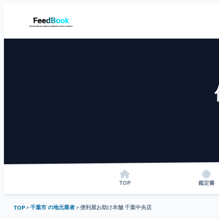
TOP
鑑定書
＞
千葉市 の地元業者
＞
便利屋お助け本舗 千葉中央店
TOP