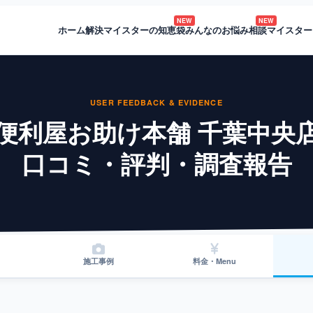
NEW
NEW
ホーム
解決マイスターの知恵袋
みんなのお悩み相談
マイスター
USER FEEDBACK & EVIDENCE
便利屋お助け本舗 千葉中央
口コミ・評判・調査報告
施工事例
料金・Menu