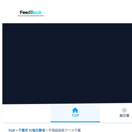
TOP
鑑定書
＞
千葉市 の地元業者
＞
不用品回収アース千葉
TOP