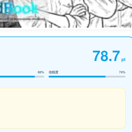
78.7
pt
88%
信頼度
74%