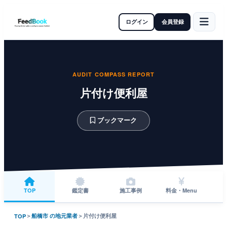
ログイン
会員登録
AUDIT COMPASS REPORT
片付け便利屋
ブックマーク
TOP
鑑定書
施工事例
料金・Menu
＞
船橋市 の地元業者
＞
片付け便利屋
TOP