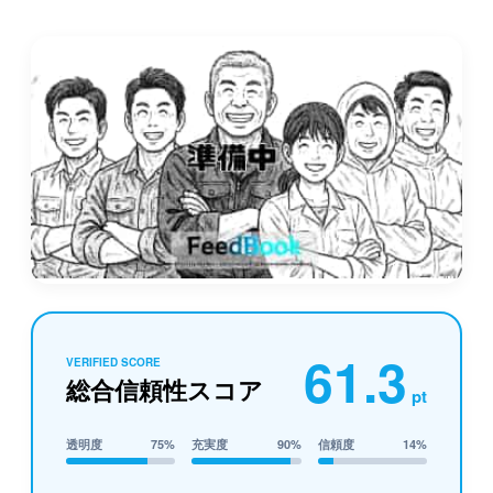
61.3
VERIFIED SCORE
総合信頼性スコア
pt
透明度
75%
充実度
90%
信頼度
14%