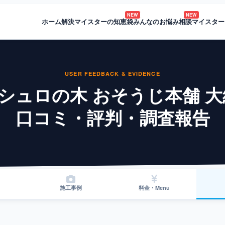
NEW
NEW
ホーム
解決マイスターの知恵袋
みんなのお悩み相談
マイスター
USER FEEDBACK & EVIDENCE
)シュロの木 おそうじ本舗 
口コミ・評判・調査報告
施工事例
料金・Menu