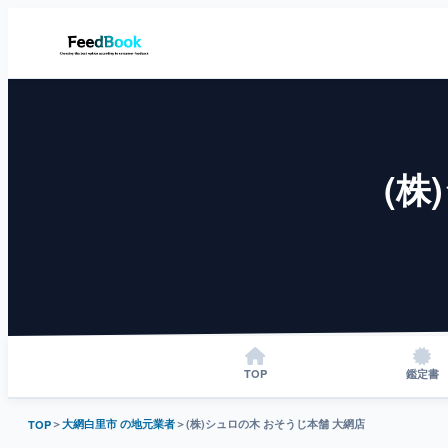
(株
TOP
鑑定書
＞
大網白里市 の地元業者
＞
(株)シュロの木 おそうじ本舗 大網店
TOP