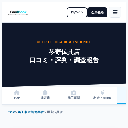
ログイン
会員登録
USER FEEDBACK & EVIDENCE
琴寄仏具店
口コミ・評判・調査報告
TOP
鑑定書
施工事例
料金・Menu
＞
銚子市 の地元業者
＞
琴寄仏具店
TOP