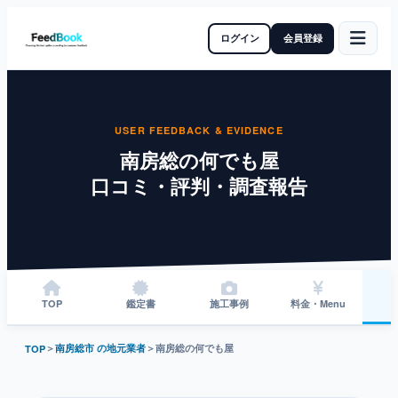
ログイン
会員登録
USER FEEDBACK & EVIDENCE
南房総の何でも屋
口コミ・評判・調査報告
TOP
鑑定書
施工事例
料金・Menu
＞
南房総市 の地元業者
＞
南房総の何でも屋
TOP