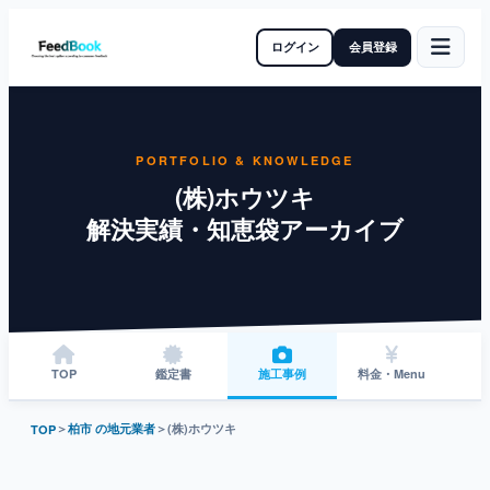
ログイン
会員登録
PORTFOLIO & KNOWLEDGE
(株)ホウツキ
解決実績・知恵袋アーカイブ
TOP
鑑定書
施工事例
料金・Menu
＞
柏市 の地元業者
＞
(株)ホウツキ
TOP