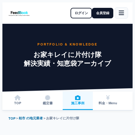
ログイン
会員登録
PORTFOLIO & KNOWLEDGE
お家キレイに片付け隊
解決実績・知恵袋アーカイブ
TOP
鑑定書
施工事例
料金・Menu
＞
柏市 の地元業者
＞
お家キレイに片付け隊
TOP