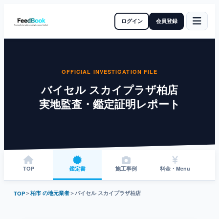
ログイン
会員登録
OFFICIAL INVESTIGATION FILE
バイセル スカイプラザ柏店
実地監査・鑑定証明レポート
TOP
鑑定書
施工事例
料金・Menu
＞
柏市 の地元業者
＞
バイセル スカイプラザ柏店
TOP