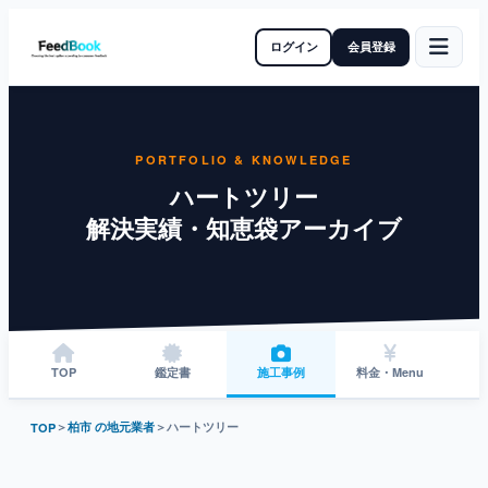
ログイン
会員登録
PORTFOLIO & KNOWLEDGE
ハートツリー
解決実績・知恵袋アーカイブ
TOP
鑑定書
施工事例
料金・Menu
＞
柏市 の地元業者
＞
ハートツリー
TOP