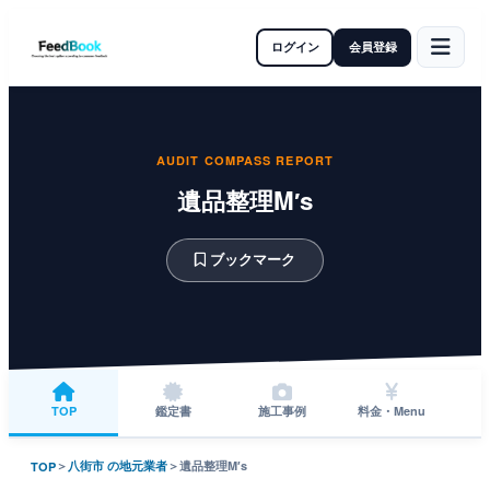
ログイン
会員登録
AUDIT COMPASS REPORT
遺品整理M′s
ブックマーク
TOP
鑑定書
施工事例
料金・Menu
＞
八街市 の地元業者
＞
遺品整理M′s
TOP