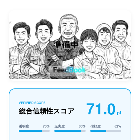
71.0
VERIFIED SCORE
総合信頼性スコア
pt
透明度
75%
充実度
85%
信頼度
52%