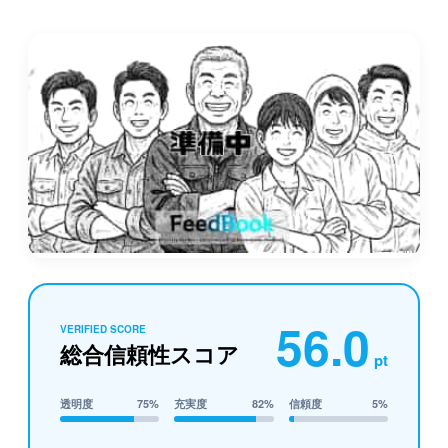
56.0
VERIFIED SCORE
総合信頼性スコア
pt
透明度
75%
充実度
82%
信頼度
5%