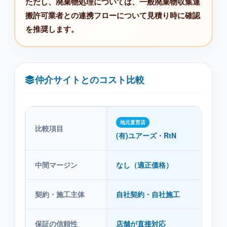
ただし、廃棄物処理については、一般廃棄物収集運
搬許可業者との連携フローについて見積り時に確認
を推奨します。
仲介サイトとのコスト比較
地元直営店
比較項目
仲
(有)ユアーズ・RtN
中間マージン
なし（適正価格）
あり
契約・施工主体
自社契約・自社施工
紹
保証の信頼性
店舗が直接対応
紹