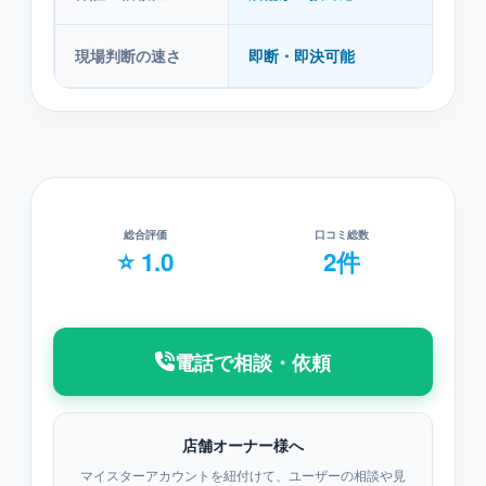
現場判断の速さ
即断・即決可能
本
総合評価
口コミ総数
⭐ 1.0
2件
電話で相談・依頼
店舗オーナー様へ
マイスターアカウントを紐付けて、ユーザーの相談や見