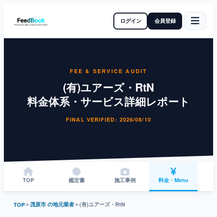
ログイン
会員登録
FEE & SERVICE AUDIT
(有)ユアーズ・RtN
料金体系・サービス詳細レポート
FINAL VERIFIED: 2026/08/10
TOP
鑑定書
施工事例
料金・Menu
＞
茂原市 の地元業者
＞
(有)ユアーズ・RtN
TOP