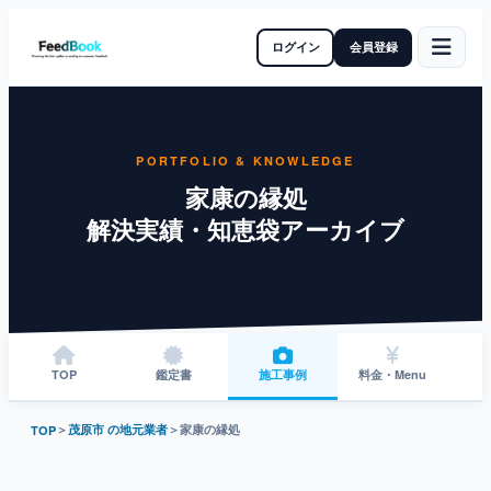
ログイン
会員登録
PORTFOLIO & KNOWLEDGE
家康の縁処
解決実績・知恵袋アーカイブ
TOP
鑑定書
施工事例
料金・Menu
＞
茂原市 の地元業者
＞
家康の縁処
TOP