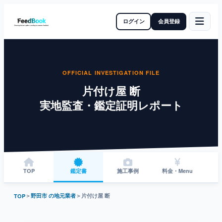
ログイン
会員登録
OFFICIAL INVESTIGATION FILE
片付け屋 断
実地監査・鑑定証明レポート
TOP
鑑定書
施工事例
料金・Menu
＞
野田市 の地元業者
＞
片付け屋 断
TOP