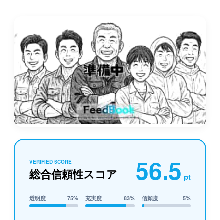
56.5
VERIFIED SCORE
総合信頼性スコア
pt
透明度
75%
充実度
83%
信頼度
5%