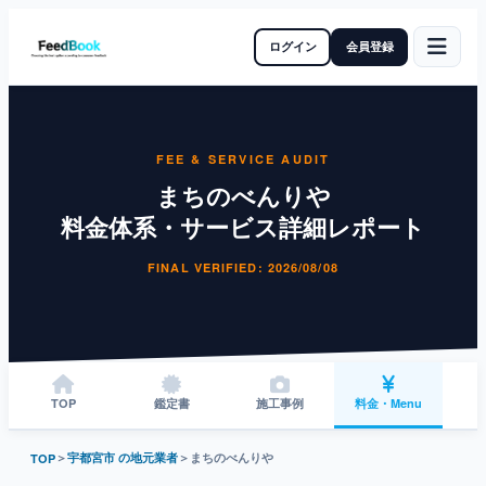
ログイン
会員登録
FEE & SERVICE AUDIT
まちのべんりや
料金体系・サービス詳細レポート
FINAL VERIFIED: 2026/08/08
TOP
鑑定書
施工事例
料金・Menu
＞
宇都宮市 の地元業者
＞
まちのべんりや
TOP