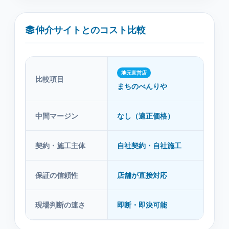
仲介サイトとのコスト比較
地元直営店
比較項目
仲
まちのべんりや
中間マージン
なし（適正価格）
あり
契約・施工主体
自社契約・自社施工
紹
保証の信頼性
店舗が直接対応
紹
現場判断の速さ
即断・即決可能
本