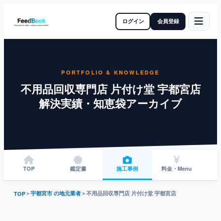
ログイン
会員登録
PORTFOLIO & KNOWLEDGE
不用品回収専門店 片付け堂 宇都宮店
解決実績・知恵袋アーカイブ
TOP
鑑定書
施工事例
料金・Menu
＞
宇都宮市 の地元業者
＞
不用品回収専門店 片付け堂 宇都宮店
TOP