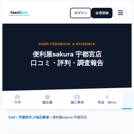
ログイン
会員登録
USER FEEDBACK & EVIDENCE
便利屋sakura 宇都宮店
口コミ・評判・調査報告
TOP
鑑定書
施工事例
料金・Menu
＞
宇都宮市 の地元業者
＞
便利屋sakura 宇都宮店
TOP