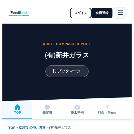
ログイン
会員登録
AUDIT COMPASS REPORT
(有)新井ガラス
ブックマーク
TOP
鑑定書
施工事例
料金・Menu
＞
立川市 の地元業者
＞
(有)新井ガラス
TOP