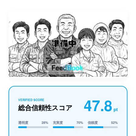
47.8
VERIFIED SCORE
総合信頼性スコア
pt
透明度
28%
充実度
70%
信頼度
52%