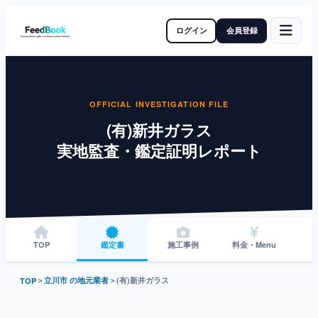
ログイン
会員登録
OFFICIAL INVESTIGATION FILE
(有)新井ガラス
実地監査・鑑定証明レポート
TOP
鑑定書
施工事例
料金・Menu
＞
立川市 の地元業者
＞
(有)新井ガラス
TOP