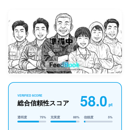
58.0
VERIFIED SCORE
総合信頼性スコア
pt
透明度
75%
充実度
88%
信頼度
5%