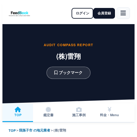
ログイン
会員登録
AUDIT COMPASS REPORT
(株)雷翔
ブックマーク
TOP
鑑定書
施工事例
料金・Menu
＞
我孫子市 の地元業者
＞
(株)雷翔
TOP