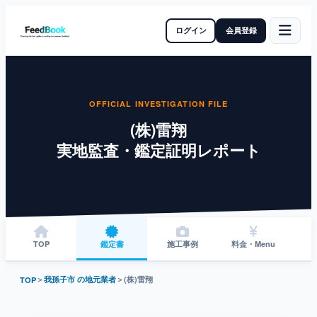
ログイン
会員登録
OFFICIAL INVESTIGATION FILE
(株)雷翔
実地監査・鑑定証明レポート
TOP
鑑定書
施工事例
料金・Menu
＞
我孫子市 の地元業者
＞
(株)雷翔
TOP