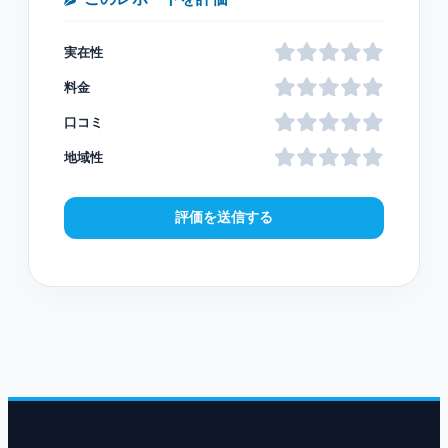
実在性
料金
口コミ
地域性
評価を送信する