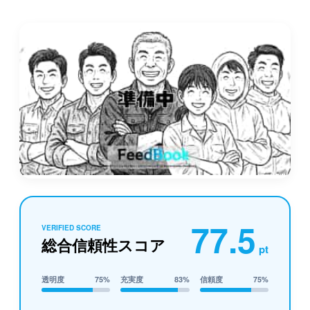
77.5
VERIFIED SCORE
総合信頼性スコア
pt
透明度
75%
充実度
83%
信頼度
75%