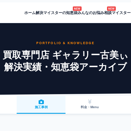
NEW
NEW
ホーム
解決マイスターの知恵袋
みんなのお悩み相談
マイスター
PORTFOLIO & KNOWLEDGE
買取専門店 ギャラリー古美ぃ
解決実績・知恵袋アーカイブ
施工事例
料金・Menu