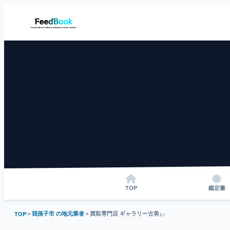
TOP
鑑定書
＞
我孫子市 の地元業者
＞
買取専門店 ギャラリー古美ぃ
TOP