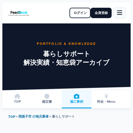
ログイン
会員登録
PORTFOLIO & KNOWLEDGE
暮らしサポート
解決実績・知恵袋アーカイブ
TOP
鑑定書
施工事例
料金・Menu
＞
我孫子市 の地元業者
＞
暮らしサポート
TOP