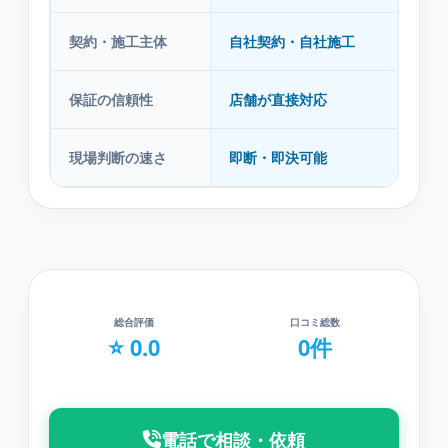
契約・施工主体
自社契約・自社施工
紹
保証の信頼性
店舗が直接対応
紹
現場判断の速さ
即断・即決可能
本
総合評価
口コミ総数
⭐ 0.0
0件
電話で相談・依頼