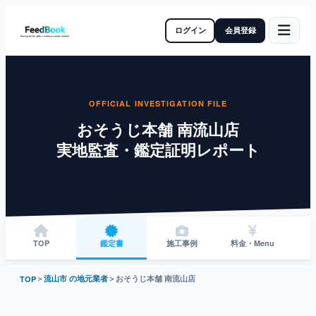
ログイン
会員登録
OFFICIAL INVESTIGATION FILE
おそうじ本舗 南流山店
実地監査・鑑定証明レポート
TOP
鑑定書
施工事例
料金・Menu
＞
流山市 の地元業者
＞
おそうじ本舗 南流山店
TOP