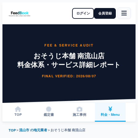
ログイン
会員登録
FEE & SERVICE AUDIT
おそうじ本舗 南流山店
料金体系・サービス詳細レポート
FINAL VERIFIED: 2026/08/07
TOP
鑑定書
施工事例
料金・Menu
＞
流山市 の地元業者
＞
おそうじ本舗 南流山店
TOP