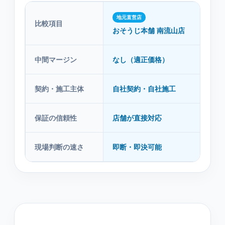
地元直営店
比較項目
仲
おそうじ本舗 南流山店
中間マージン
なし（適正価格）
あ
契約・施工主体
自社契約・自社施工
紹
保証の信頼性
店舗が直接対応
紹
現場判断の速さ
即断・即決可能
本