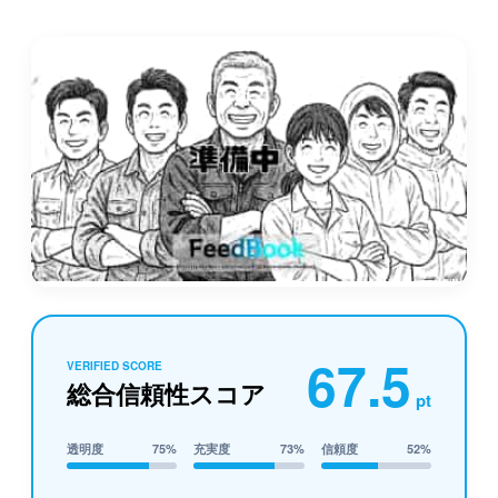
67.5
VERIFIED SCORE
総合信頼性スコア
pt
透明度
75%
充実度
73%
信頼度
52%