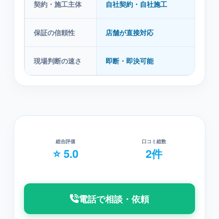
契約・施工主体
自社契約・自社施工
保証の信頼性
店舗が直接対応
現場判断の速さ
即断・即決可能
総合評価
口コミ総数
⭐ 5.0
2件
電話で相談・依頼